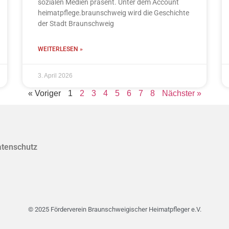
sozialen Medien präsent. Unter dem Account
heimatpflege.braunschweig wird die Geschichte
der Stadt Braunschweig
WEITERLESEN »
3. April 2026
« Voriger
1
2
3
4
5
6
7
8
Nächster »
atenschutz
© 2025 Förderverein Braunschweigischer Heimatpfleger e.V.