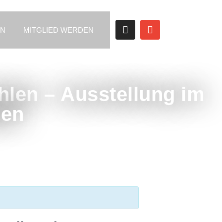
EN
MITGLIED WERDEN
len – Ausstellung im
gen