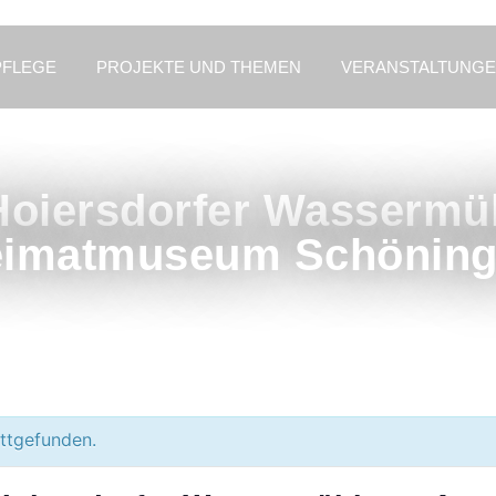
PFLEGE
PROJEKTE UND THEMEN
VERANSTALTUNG
Hoiersdorfer Wassermüh
imatmuseum Schönin
attgefunden.