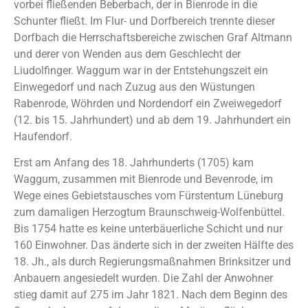
vorbei fließenden Beberbach, der in Bienrode in die
Schunter fließt. Im Flur- und Dorfbereich trennte dieser
Dorfbach die Herrschaftsbereiche zwischen Graf Altmann
und derer von Wenden aus dem Geschlecht der
Liudolfinger.
Waggum war in der Entstehungszeit ein
Einwegedorf und nach Zuzug aus den Wüstungen
Rabenrode, Wöhrden und Nordendorf ein Zweiwegedorf
(12. bis 15. Jahrhundert) und ab dem 19. Jahrhundert ein
Haufendorf.
E
rst am Anfang des 18. Jahrhunderts (1705) kam
Waggum,
zusammen mit Bienrode und Bevenrode, im
Wege eines
Gebietstausches vom Fürstentum Lüneburg
zum damaligen
Herzogtum Braunschweig-Wolfenbüttel.
Bis 1754 hatte es keine unterbäuerliche Schicht und nur
160 Einwohner. Das änderte sich in der zweiten Hälfte des
18. Jh., als durch Regierungsmaßnahmen Brinksitzer und
Anbauern angesiedelt wurden. Die Zahl der Anwohner
stieg damit auf 275 im Jahr 1821. Nach dem Beginn des