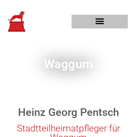
PROJEKTE UND THEMEN
Waggum
Heinz Georg Pentsch
Stadtteilheimatpfleger für