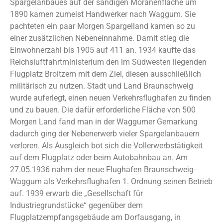
Spargelanbaues auf der sandigen Moränenfläche um
1890 kamen zumeist Handwerker nach Waggum. Sie
pachteten ein paar Morgen Spargelland kamen so zu
einer zusätzlichen Nebeneinnahme. Damit stieg die
Einwohnerzahl bis 1905 auf 411 an. 1934 kaufte das
Reichsluftfahrtministerium den im Südwesten liegenden
Flugplatz Broitzem mit dem Ziel, diesen ausschließlich
militärisch zu nutzen. Stadt und Land Braunschweig
wurde auferlegt, einen neuen Verkehrsflughafen zu finden
und zu bauen. Die dafür erforderliche Fläche von 500
Morgen Land fand man in der Waggumer Gemarkung
dadurch ging der Nebenerwerb vieler Spargelanbauern
verloren. Als Ausgleich bot sich die Vollerwerbstätigkeit
auf dem Flugplatz oder beim Autobahnbau an. Am
27.05.1936 nahm der neue Flughafen Braunschweig-
Waggum als Verkehrsflughafen 1. Ordnung seinen Betrieb
auf. 1939 erwarb die „Gesellschaft für
Industriegrundstücke“ gegenüber dem
Flugplatzempfangsgebäude am Dorfausgang, in