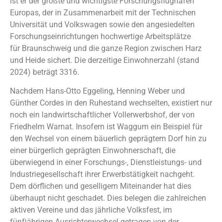
ist er der größte und wichtigste Forschungsflughafen
Europas,
der in Zusammenarbeit mit der Technischen
Universität und Volkswagen sowie den angesiedelten
Forschungseinrichtungen hochwertige Arbeitsplätze
für
Braunschweig und die ganze Region zwischen Harz
und Heide sichert. Die derzeitige Einwohnerzahl (stand
2024) beträgt 3316.
Nachdem Hans-Otto Eggeling, Henning Weber und
Günther Cordes in den Ruhestand wechselten, existiert nur
noch ein landwirtschaftlicher Vollerwerbshof, der von
Friedhelm Warnat. Insofern ist Waggum ein Beispiel für
den Wechsel von einem bäuerlich geprägtem Dorf hin zu
einer bürgerlich geprägten Einwohnerschaft, die
überwiegend in einer Forschungs-, Dienstleistungs- und
Industriegesellschaft ihrer Erwerbstätigkeit nachgeht.
Dem dörflichen und geselligem Miteinander hat dies
überhaupt nicht geschadet. Dies belegen die zahlreichen
aktiven Vereine und das jährliche Volksfest, im
fünfjährigen Ausrichterwechsel getragen von der